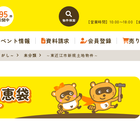
95
件
公開中
物件検索
【営業時間】10:00〜18:00
【
イベント情報
資料請求
会員登録
売
さがし～
未分類
～東近江市新規土地物件～