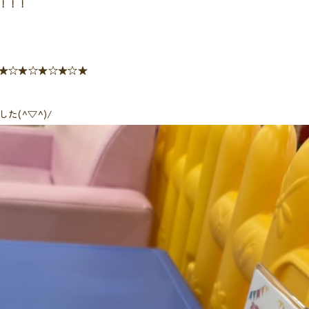
！！！
★☆★☆★☆★☆★
(^▽^)/