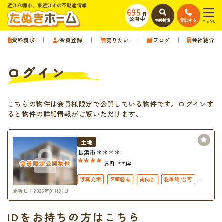
近江八幡市、東近江市の不動産情報
695
件
公開中
物件検索
電話する
MENU
資料請求
会員登録
売りたい
ブログ
会社紹介
ログイン
こちらの物件は会員様限定で公開している物件です。ログインす
ると物件の詳細情報がご覧いただけます。
土地
長浜市＊＊＊＊
****
万円
**坪
写真充実
区画図有
南向き
駐車場2台可
更新日：2026年01月31日
50坪以上
接道6ｍ以上
南面バルコニー
上下水道完備
IDをお持ちの方はこちら