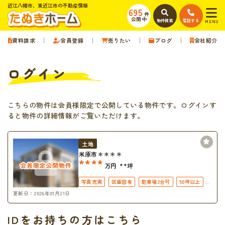
近江八幡市、東近江市の不動産情報
695
件
公開中
物件検索
電話する
MENU
資料請求
会員登録
売りたい
ブログ
会社紹介
ログイン
こちらの物件は会員様限定で公開している物件です。ログインす
ると物件の詳細情報がご覧いただけます。
土地
米原市＊＊＊＊
****
万円
**坪
写真充実
区画図有
駐車場2台可
50坪以上
更新日：2026年01月31日
接道6ｍ以上
上下水道完備
IDをお持ちの方はこちら