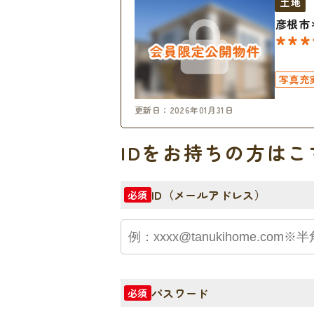
土地
彦根市
***
写真充
更新日：2026年01月31日
IDをお持ちの方はこ
ID（メールアドレス）
必須
パスワード
必須