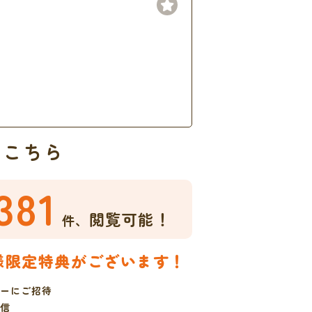
はこちら
381
閲覧可能！
件、
様限定特典がございます！
ーにご招待
信