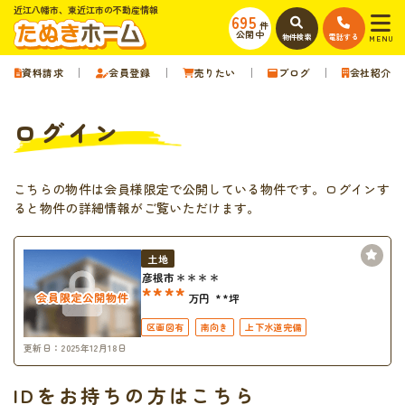
近江八幡市、東近江市の不動産情報
695
件
公開中
物件検索
電話する
MENU
資料請求
会員登録
売りたい
ブログ
会社紹介
ログイン
こちらの物件は会員様限定で公開している物件です。ログインす
ると物件の詳細情報がご覧いただけます。
土地
彦根市＊＊＊＊
****
万円
**坪
区画図有
南向き
上下水道完備
更新日：2025年12月18日
IDをお持ちの方はこちら