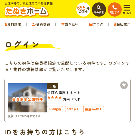
近江八幡市、東近江市の不動産情報
695
件
公開中
物件検索
電話する
MENU
資料請求
会員登録
売りたい
ブログ
会社紹介
ログイン
こちらの物件は会員様限定で公開している物件です。ログインす
ると物件の詳細情報がご覧いただけます。
土地
近江八幡市＊＊＊＊
****
万円
**坪
区画図有
50坪以上
接道6ｍ以上
更新日：2025年12月16日
上下水道完備
IDをお持ちの方はこちら