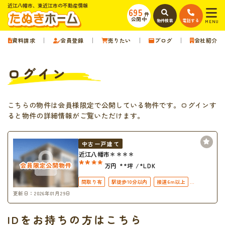
近江八幡市、東近江市の不動産情報
695
件
公開中
物件検索
電話する
MENU
資料請求
会員登録
売りたい
ブログ
会社紹介
ログイン
こちらの物件は会員様限定で公開している物件です。ログインす
ると物件の詳細情報がご覧いただけます。
中古一戸建て
近江八幡市＊＊＊＊
****
万円
**坪
*LDK
間取り有
駅徒歩10分以内
接道6ｍ以上
更新日：2026年01月29日
駐車場１台無料
上下水道完備
IDをお持ちの方はこちら