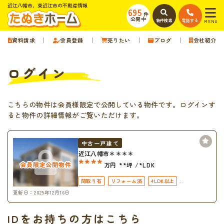
近江八幡市、東近江市の不動産情報
695
件
公開中
物件検索
電話する
MENU
資料請求
会員登録
売りたい
ブログ
会社紹介
ログイン
こちらの物件は会員様限定で公開している物件です。ログインす
ると物件の詳細情報がご覧いただけます。
中古一戸建て
近江八幡市＊＊＊＊
****
万円
**坪
*LDK
間取り有
リフォーム済
4LDK以上
更新日：2025年12月16日
接道6ｍ以上
上下水道完備
IDをお持ちの方はこちら