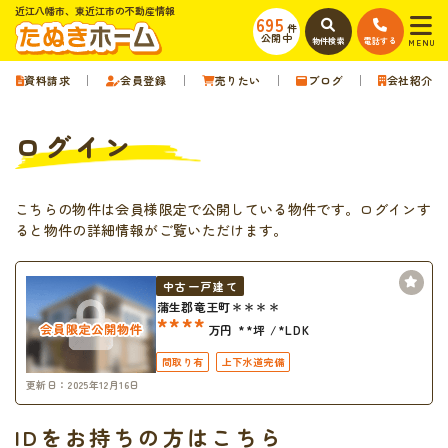
近江八幡市、東近江市の不動産情報
695
件
公開中
物件検索
電話する
MENU
資料請求
会員登録
売りたい
ブログ
会社紹介
ログイン
こちらの物件は会員様限定で公開している物件です。ログインす
ると物件の詳細情報がご覧いただけます。
中古一戸建て
蒲生郡竜王町＊＊＊＊
****
万円
**坪
*LDK
間取り有
上下水道完備
更新日：2025年12月16日
IDをお持ちの方はこちら