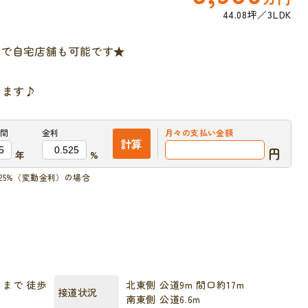
44.08坪
3LDK
スで自宅店舗も可能です★
めます♪
間
金利
月々の
支払い金額
計算
円
年
%
525%（変動金利）の場合
まで 徒歩
北東側 公道9m 間口約17m
接道状況
南東側 公道6.6m