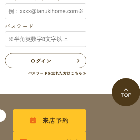
一戸建て
中古一戸建て
＊＊＊＊
野洲市＊＊＊＊
****
万円
**坪
*LDK
万円
**坪
*LDK
パスワード
****
円
****
円
払例：
月々支払例：
ン / 金利0.525%の場合
*35年ローン / 金利0.525%の場合
有
4LDK以上
間取り有
南向き
１台無料
50坪以上
4LDK以上
ログイン
道完備
接道6ｍ以上
上下水道完備
パスワードを忘れた方はこちら≫
オール電化
オール電化住宅
TOP
。
来店予約