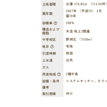
公簿 376.85㎡ （113.99坪
土地面積
2007年 （平成19） 3月
築年数
築19年
200%
容積率
構造および
木造 地上2階建
階数
野洲北 （1100m）
中学校区
宅地
地目
相談
引渡時期
公共
上水道
ガス
2種中高
用途地域
システムキッチン、カウ
設備・条件
備考
仲介
取引態様