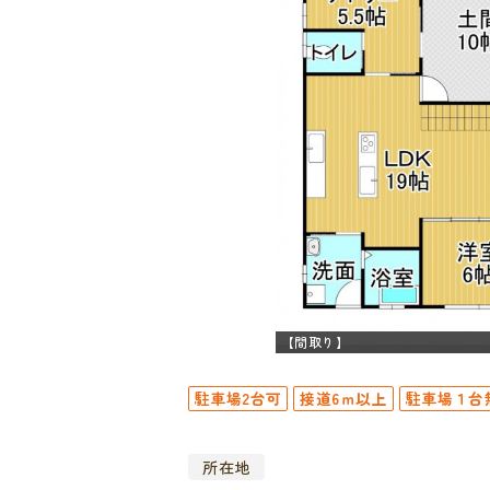
【間取り】
駐車場2台可
接道6ｍ以上
駐車場１台
所在地