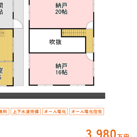
無料
上下水道完備
オール電化
オール電化住宅
3,980
万円