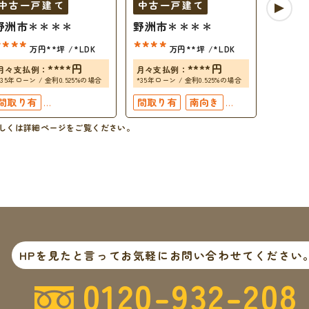
中古一戸建て
中古一戸建て
中古
野洲市＊＊＊＊
野洲市＊＊＊＊
野洲市
****
****
****
万円
**坪
*LDK
万円
**坪
*LDK
****
円
****
円
月々支払例：
月々支払例：
月々支
*35年ローン / 金利0.525%の場合
*35年ローン / 金利0.525%の場合
*35年ロー
間取り有
間取り有
南向き
間取り
駐車場2台可
駐車場2台可
駐車場
しくは詳細ページをご覧ください。
4LDK以上
50坪以上
4LDK以上
上下水
二世帯住宅向き
接道6ｍ以上
接道6ｍ以上
駐車場１台無料
駐車場１台無料
上下水道完備
上下水道完備
HPを見たと言ってお気軽にお問い合わせてください
0120-932-208