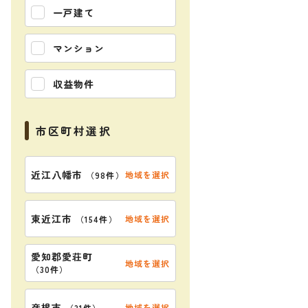
一戸建て
マンション
収益物件
市区町村選択
近江八幡市
地域を選択
（
98件
）
東近江市
地域を選択
（
154件
）
愛知郡愛荘町
地域を選択
（
30件
）
彦根市
地域を選択
（
31件
）