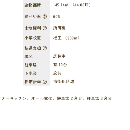
）
145.74㎡ （44.08坪）
建物面積
60%
建ぺい率
所有権
土地権利
祇王 （200m）
小学校区
私道負担
居住中
現況
有 10台
駐車場
公共
下水道
市街化区域
都市計画
ンターキッチン、オール電化、駐車場２台分、駐車場３台分