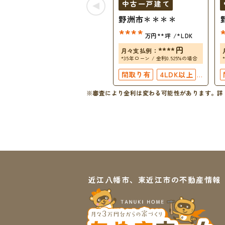
中古一戸建て
野洲市＊＊＊＊
****
万円
**坪
*LDK
****
円
月々支払例：
*35年ローン / 金利0.525%の場合
間取り有
4LDK以上
接道6ｍ以上
※審査により金利は変わる可能性があります。
詳
上下水道完備
近江八幡市、東近江市の不動産情報